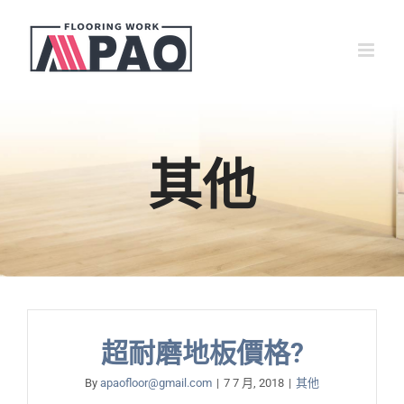
Skip
to
content
其他
超耐磨地板價格?
By
apaofloor@gmail.com
|
7 7 月, 2018
|
其他