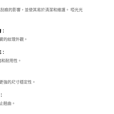
 污漬和刮痕的影響，並使其易於清潔和維護。 啞光光
層：
實的紋理外觀。
芯：
適和耐用性。
更強的尺寸穩定性。
：
止翹曲。