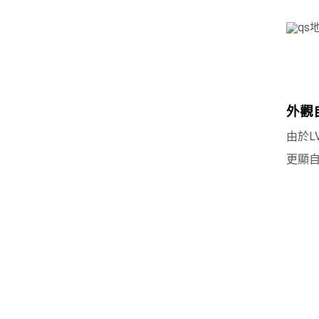
外觀
由於L
更顯