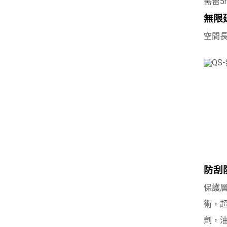
需留5
無限
空間長
防刮
保護層
術，
劑，