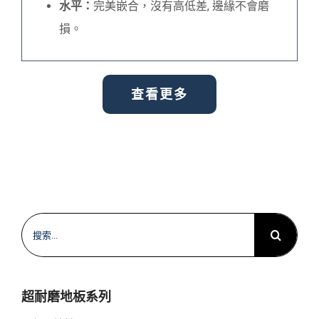
水平：
完美嵌合，沒有高低差, 邊緣不會磨
損。
查看更多
搜
索
結
果：
超耐磨地板系列