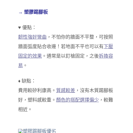
→ 塑膠踢腳板
♥ 優點：
韌性強好彎曲
，不怕你的牆面不平整，可按照
牆面弧度貼合收邊！若地面不平也可以有
下壓
固定的效果
。通常是以釘槍固定，之後
拆換容
易
。
♦ 缺點：
費用較矽利康高。
質感較差
，沒有木質踢腳板
好，塑料感較重。
顏色的搭配選擇偏少
，較難
相近。