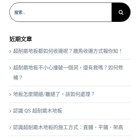
搜
索
結
果：
近期文章
超耐磨地板都如何收邊呢？牆角收邊方式報你知！
超耐磨地板不小心撞破一個洞，還有救嗎？如何修
補？
地板怎麼開縫/離縫了，該如何處理？
認識 QS 超耐磨木地板
認識超耐磨木地板的施工方式：直鋪、平鋪、架高