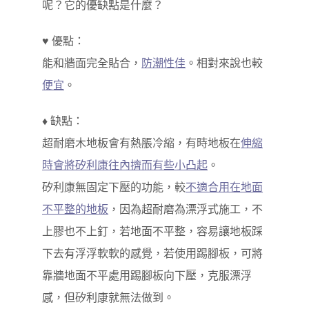
呢？它的優缺點是什麼？
♥ 優點：
能和牆面完全貼合，
防潮性佳
。相對來說也較
便宜
。
♦ 缺點：
超耐磨木地板會有熱脹冷縮，有時地板在
伸縮
時會將矽利康往內擠而有些小凸起
。
矽利康無固定下壓的功能，較
不適合用在地面
不平整的地板
，因為超耐磨為漂浮式施工，不
上膠也不上釘，若地面不平整，容易讓地板踩
下去有浮浮軟軟的感覺，若使用踢腳板，可將
靠牆地面不平處用踢腳板向下壓，克服漂浮
感，但矽利康就無法做到。