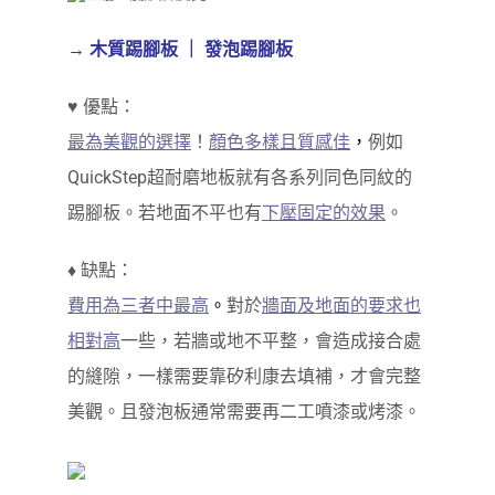
→ 木質踢腳板 ｜ 發泡踢腳板
♥ 優點：
最為美觀的選擇
！
顏色多樣且質感佳
，
例如
QuickStep超耐磨地板就有各系列同色同紋的
踢腳板。若地面不平也有
下壓固定的效果
。
♦ 缺點：
費用為三者中最高
。
對於
牆面及地面的要求也
相對高
一些，若牆或地不平整，會造成接合處
的縫隙，一樣需要靠矽利康去填補，才會完整
美觀。且發泡板通常需要再二工噴漆或烤漆。