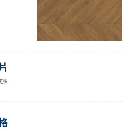
片
更多
格