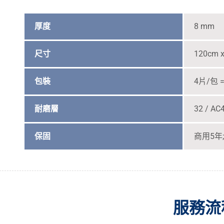
厚度
8 mm
尺寸
120cm x
包裝
4片/包 = 
耐磨層
32 / 
保固
商用5年;
服務流