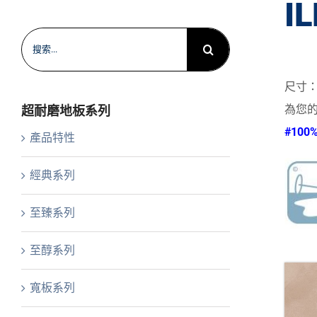
I
搜
索
結
尺寸：85
果：
為您
超耐磨地板系列
#10
產品特性
經典系列
至臻系列
至醇系列
寬板系列